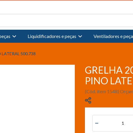
 peças
Liquidificadores e peças
Ventiladores e peça
 LATERAL 500.738
GRELHA 2
PINO LATE
(Cód. item 1548) Orça