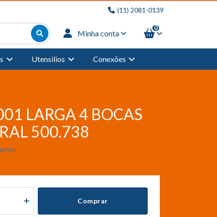
(11) 2081-0139
0
Minha conta
s
Utensilios
Conexões
001 LARGA 4 BOCAS
RAL 500.738
mento
Comprar